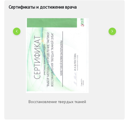
Сертификаты и достижения врача
врации
Восстановление твердых тканей
Алгорит
п